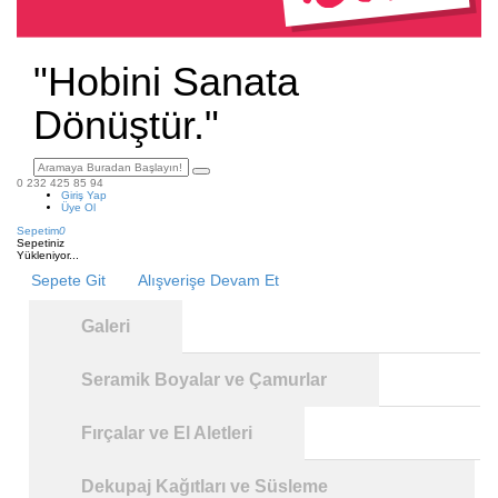
"Hobini Sanata
Dönüştür."
0 232 425 85 94
Giriş Yap
Üye Ol
Sepetim
0
Sepetiniz
Yükleniyor...
Sepete Git
Alışverişe Devam Et
Galeri
Seramik Boyalar ve Çamurlar
Fırçalar ve El Aletleri
Dekupaj Kağıtları ve Süsleme