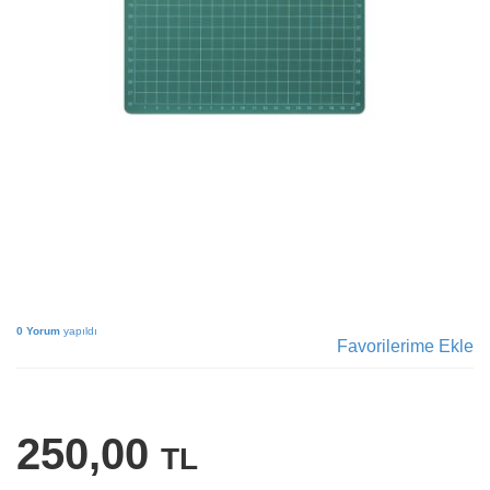
0 Yorum
yapıldı
Favorilerime Ekle
250,00
TL