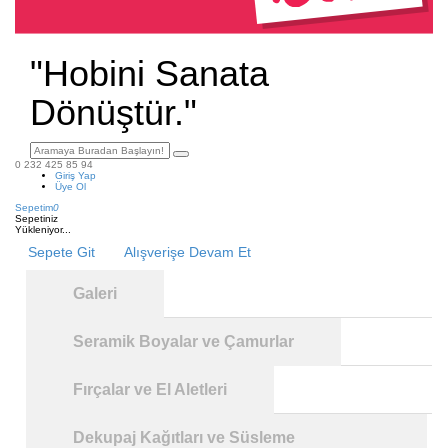
"Hobini Sanata
Dönüştür."
0 232 425 85 94
Giriş Yap
Üye Ol
Sepetim
0
Sepetiniz
Yükleniyor...
Sepete Git
Alışverişe Devam Et
Galeri
Seramik Boyalar ve Çamurlar
Fırçalar ve El Aletleri
Dekupaj Kağıtları ve Süsleme