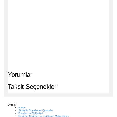
Yorumlar
Taksit Seçenekleri
Ürünler
Galeri
Seramik Boyalar ve Çamurlar
Fırçalar ve El Aletleri
Dekupaj Kağıtları ve Süsleme Malzemeleri