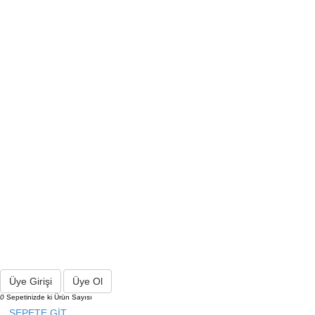
Üye Girişi
Üye Ol
0
Sepetinizde ki Ürün Sayısı
SEPETE GİT