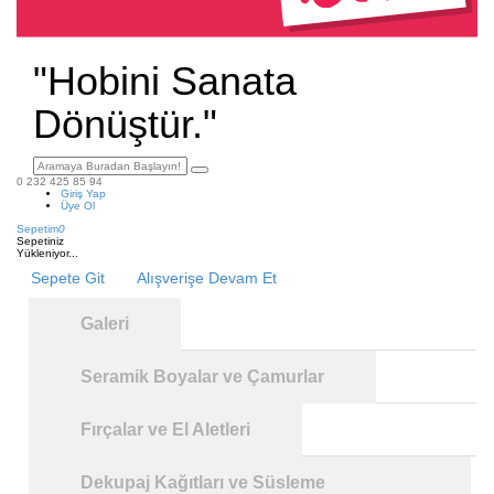
"Hobini Sanata
Dönüştür."
0 232 425 85 94
Giriş Yap
Üye Ol
Sepetim
0
Sepetiniz
Yükleniyor...
Sepete Git
Alışverişe Devam Et
Galeri
Seramik Boyalar ve Çamurlar
Fırçalar ve El Aletleri
Dekupaj Kağıtları ve Süsleme