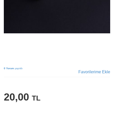
0 Yorum
yapıldı
Favorilerime Ekle
20,00
TL