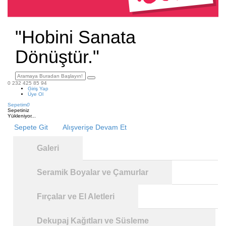
"Hobini Sanata
Dönüştür."
0 232 425 85 94
Giriş Yap
Üye Ol
Sepetim
0
Sepetiniz
Yükleniyor...
Sepete Git
Alışverişe Devam Et
Galeri
Seramik Boyalar ve Çamurlar
Fırçalar ve El Aletleri
Dekupaj Kağıtları ve Süsleme