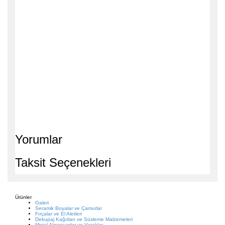
Yorumlar
Taksit Seçenekleri
Ürünler
Galeri
Seramik Boyalar ve Çamurlar
Fırçalar ve El Aletleri
Dekupaj Kağıtları ve Süsleme Malzemeleri
Metal Aksesuarlar ve Varaklar