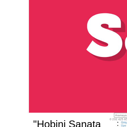
0 232 425 8
"Hobini Sanata
Giri
Üye 