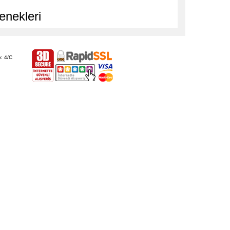
enekleri
: 4/C