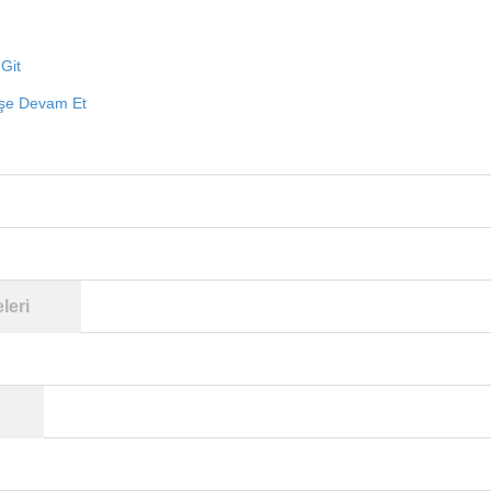
Git
işe Devam Et
leri