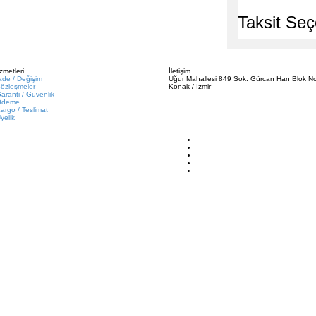
Taksit Seç
zmetleri
İletişim
ade / Değişim
Uğur Mahallesi 849 Sok. Gürcan Han Blok No
özleşmeler
Konak / İzmir
aranti / Güvenlik
Ödeme
argo / Teslimat
yelik