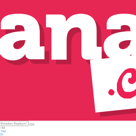
5 94
ş Yap
Ol