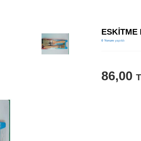
ESKİTME F
0 Yorum
yapıldı
86,00