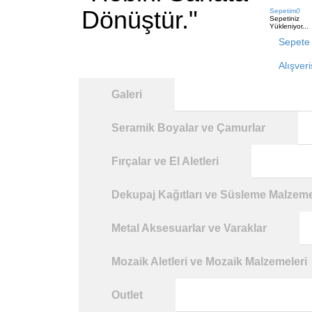
Dönüştür."
Sepetim
0
Sepetiniz
Yükleniyor...
Sepete 
Alışver
Galeri
Seramik Boyalar ve Çamurlar
Fırçalar ve El Aletleri
Dekupaj Kağıtları ve Süsleme Malzeme
Metal Aksesuarlar ve Varaklar
Mozaik Aletleri ve Mozaik Malzemeleri
Outlet