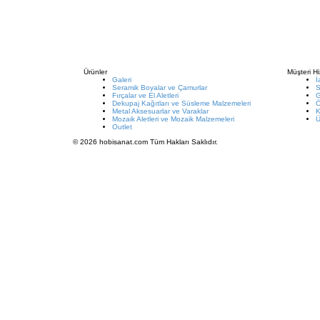
Ürünler
Müşteri Hi
Galeri
İ
Seramik Boyalar ve Çamurlar
S
Fırçalar ve El Aletleri
G
Dekupaj Kağıtları ve Süsleme Malzemeleri
Metal Aksesuarlar ve Varaklar
K
Mozaik Aletleri ve Mozaik Malzemeleri
Ü
Outlet
© 2026 hobisanat.com Tüm Hakları Saklıdır.