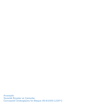
Anasayfa
Seramik Boyalar ve Çamurlar
Concepts® Underglazes for Bisque 06-6/1000-1230°C