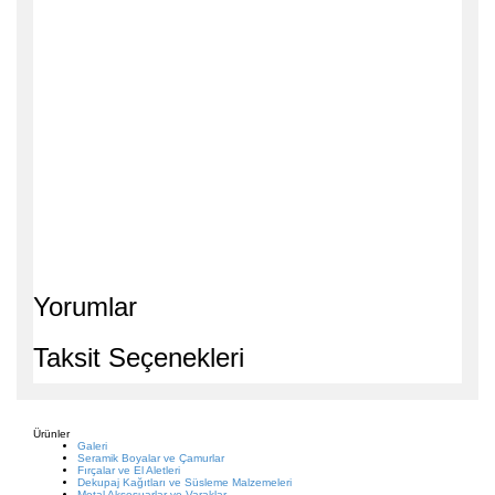
Yorumlar
Taksit Seçenekleri
Ürünler
Galeri
Seramik Boyalar ve Çamurlar
Fırçalar ve El Aletleri
Dekupaj Kağıtları ve Süsleme Malzemeleri
Metal Aksesuarlar ve Varaklar