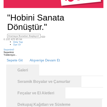
"Hobini Sanata
Dönüştür."
0 232 425 85 94
Giriş Yap
Üye Ol
Sepetim
0
Sepetiniz
Yükleniyor...
Sepete Git
Alışverişe Devam Et
Galeri
Seramik Boyalar ve Çamurlar
Fırçalar ve El Aletleri
Dekupaj Kağıtları ve Süsleme