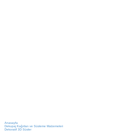
Anasayfa
Dekupaj Kağıtları ve Süsleme Malzemeleri
Dekoratif 3D Süsler