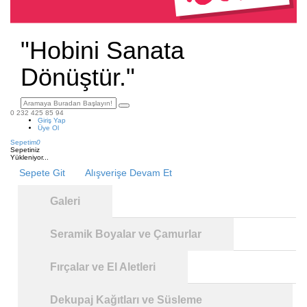
"Hobini Sanata
Dönüştür."
0 232 425 85 94
Giriş Yap
Üye Ol
Sepetim
0
Sepetiniz
Yükleniyor...
Sepete Git
Alışverişe Devam Et
Galeri
Seramik Boyalar ve Çamurlar
Fırçalar ve El Aletleri
Dekupaj Kağıtları ve Süsleme