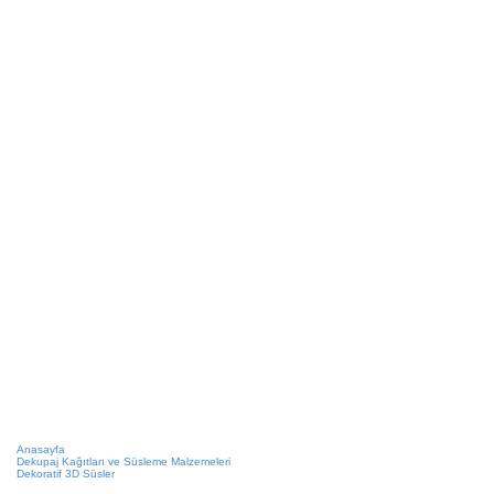
Anasayfa
Dekupaj Kağıtları ve Süsleme Malzemeleri
Dekoratif 3D Süsler