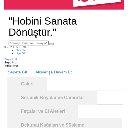
"Hobini Sanata
Dönüştür."
0 232 425 85 94
Giriş Yap
Üye Ol
Sepetim
0
Sepetiniz
Yükleniyor...
Sepete Git
Alışverişe Devam Et
Galeri
Seramik Boyalar ve Çamurlar
Fırçalar ve El Aletleri
Dekupaj Kağıtları ve Süsleme