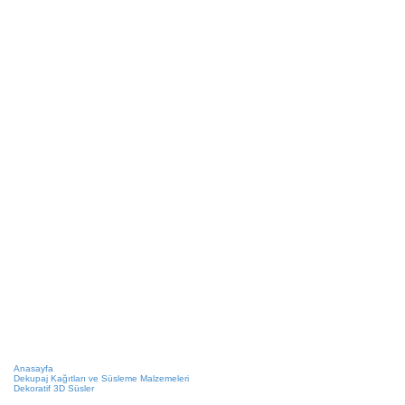
Anasayfa
Dekupaj Kağıtları ve Süsleme Malzemeleri
Dekoratif 3D Süsler