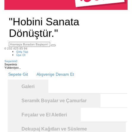
"Hobini Sanata
Dönüştür."
0 232 425 85 94
Giriş Yap
Üye Ol
Sepetim
0
Sepetiniz
Yükleniyor...
Sepete Git
Alışverişe Devam Et
Galeri
Seramik Boyalar ve Çamurlar
Fırçalar ve El Aletleri
Dekupaj Kağıtları ve Süsleme