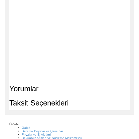
Yorumlar
Taksit Seçenekleri
Ürünler
Galeri
Seramik Boyalar ve Çamurlar
Fırçalar ve El Aletleri
Dekupaj Kağıtları ve Süsleme Malzemeleri