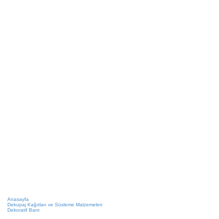
Anasayfa
Dekupaj Kağıtları ve Süsleme Malzemeleri
Dekoratif Bant