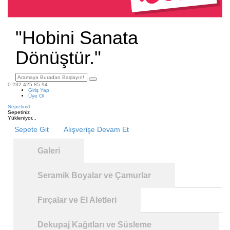
"Hobini Sanata
Dönüştür."
0 232 425 85 94
Giriş Yap
Üye Ol
Sepetim
0
Sepetiniz
Yükleniyor...
Sepete Git
Alışverişe Devam Et
Galeri
Seramik Boyalar ve Çamurlar
Fırçalar ve El Aletleri
Dekupaj Kağıtları ve Süsleme