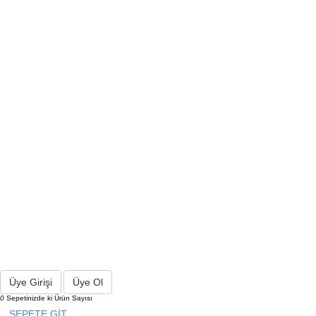
Üye Girişi
Üye Ol
0
Sepetinizde ki Ürün Sayısı
SEPETE GİT