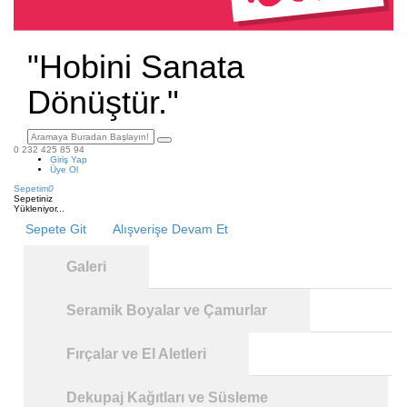
"Hobini Sanata
Dönüştür."
0 232 425 85 94
Giriş Yap
Üye Ol
Sepetim
0
Sepetiniz
Yükleniyor...
Sepete Git
Alışverişe Devam Et
Galeri
Seramik Boyalar ve Çamurlar
Fırçalar ve El Aletleri
Dekupaj Kağıtları ve Süsleme