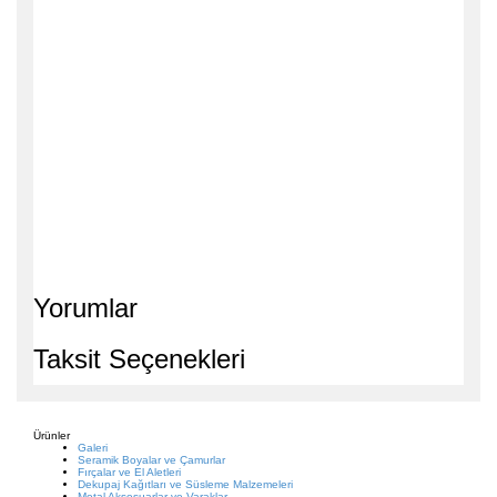
Yorumlar
Taksit Seçenekleri
Ürünler
Galeri
Seramik Boyalar ve Çamurlar
Fırçalar ve El Aletleri
Dekupaj Kağıtları ve Süsleme Malzemeleri
Metal Aksesuarlar ve Varaklar