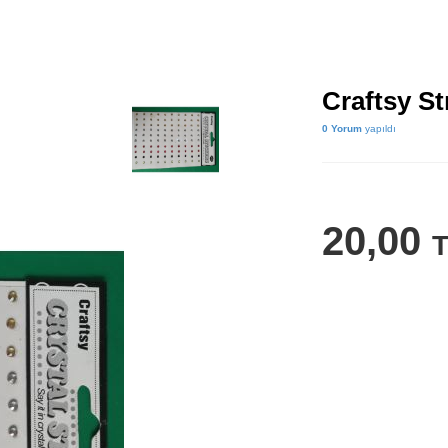
Craftsy S
0 Yorum
yapıldı
20,00