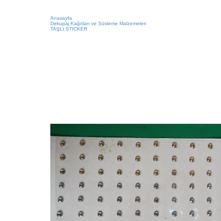
Anasayfa
Dekupaj Kağıtları ve Süsleme Malzemeleri
TAŞLI STICKER