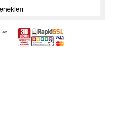
enekleri
: 4/C