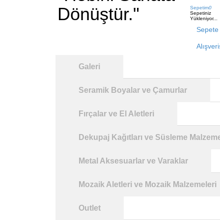
Dönüştür."
Sepetim
0
Sepetiniz
Yükleniyor...
Sepete 
Alışver
Galeri
Seramik Boyalar ve Çamurlar
Fırçalar ve El Aletleri
Dekupaj Kağıtları ve Süsleme Malzeme
Metal Aksesuarlar ve Varaklar
Mozaik Aletleri ve Mozaik Malzemeleri
Outlet