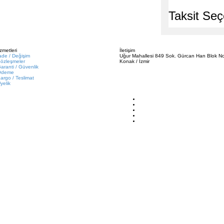
Taksit Seç
zmetleri
İletişim
ade / Değişim
Uğur Mahallesi 849 Sok. Gürcan Han Blok No
özleşmeler
Konak / İzmir
aranti / Güvenlik
Ödeme
argo / Teslimat
yelik