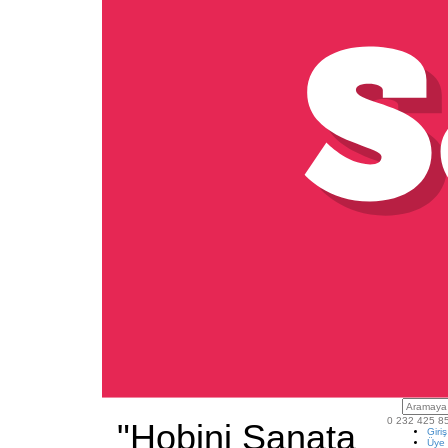
0 232 425 8
"Hobini Sanata
Giri
Üye 