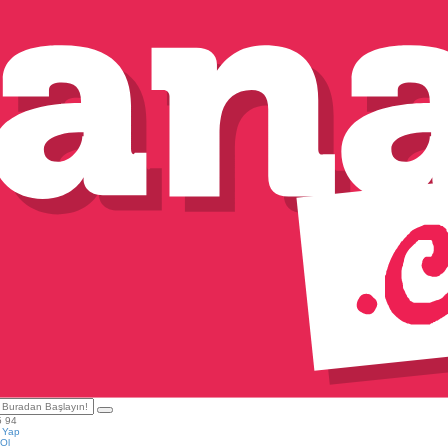
5 94
ş Yap
Ol