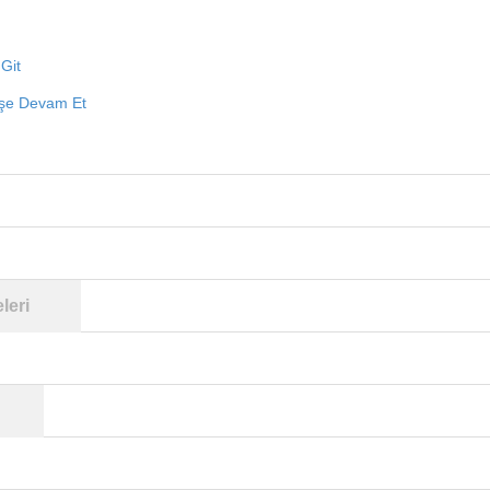
Git
işe Devam Et
leri