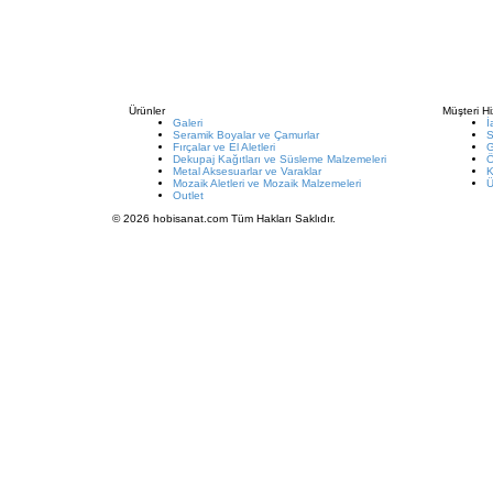
Ürünler
Müşteri Hi
Galeri
İ
Seramik Boyalar ve Çamurlar
S
Fırçalar ve El Aletleri
G
Dekupaj Kağıtları ve Süsleme Malzemeleri
Metal Aksesuarlar ve Varaklar
K
Mozaik Aletleri ve Mozaik Malzemeleri
Ü
Outlet
© 2026 hobisanat.com Tüm Hakları Saklıdır.