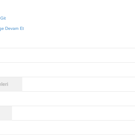
Git
işe Devam Et
leri