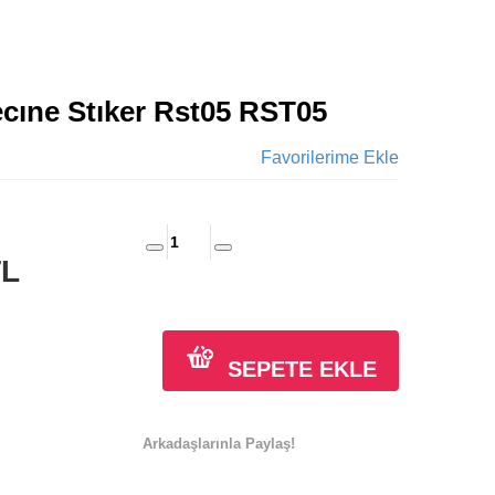
ecıne Stıker Rst05 RST05
Favorilerime Ekle
TL
SEPETE EKLE
Arkadaşlarınla Paylaş!