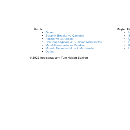
Ürünler
Müşteri Hi
Galeri
İ
Seramik Boyalar ve Çamurlar
S
Fırçalar ve El Aletleri
G
Dekupaj Kağıtları ve Süsleme Malzemeleri
Metal Aksesuarlar ve Varaklar
K
Mozaik Aletleri ve Mozaik Malzemeleri
Ü
Outlet
© 2026 hobisanat.com Tüm Hakları Saklıdır.