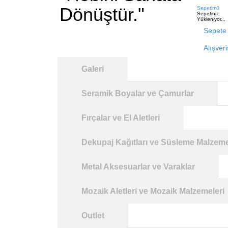
Dönüştür."
Sepetim
0
Sepetiniz
Yükleniyor...
Sepete 
Alışver
Galeri
Seramik Boyalar ve Çamurlar
Fırçalar ve El Aletleri
Dekupaj Kağıtları ve Süsleme Malzeme
Metal Aksesuarlar ve Varaklar
Mozaik Aletleri ve Mozaik Malzemeleri
Outlet