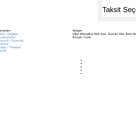
Taksit Seç
zmetleri
İletişim
ade / Değişim
Uğur Mahallesi 849 Sok. Gürcan Han Blok No
özleşmeler
Konak / İzmir
aranti / Güvenlik
Ödeme
argo / Teslimat
yelik