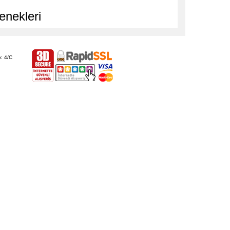
enekleri
: 4/C