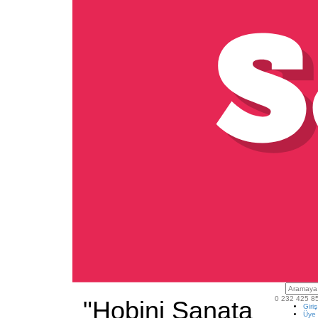
0 232 425 8
"Hobini Sanata
Giri
Üye 