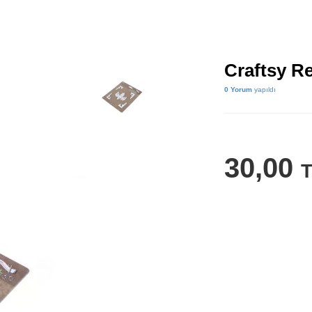
Craftsy R
0 Yorum
yapıldı
30,00