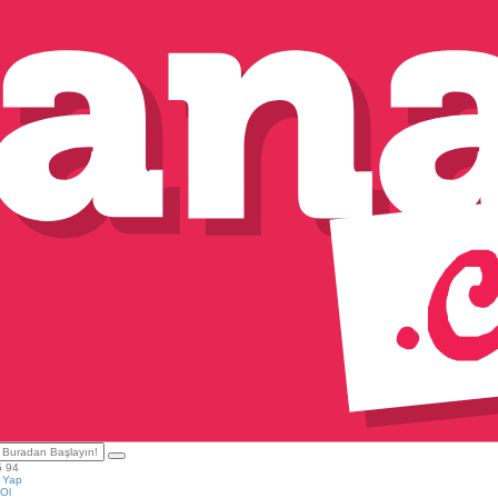
5 94
ş Yap
Ol