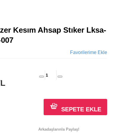
azer Kesım Ahsap Stıker Lksa-
-007
Favorilerime Ekle
TL
SEPETE EKLE
Arkadaşlarınla Paylaş!