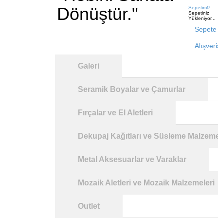
Dönüştür."
Sepetim
0
Sepetiniz
Yükleniyor...
Sepete 
Alışver
Galeri
Seramik Boyalar ve Çamurlar
Fırçalar ve El Aletleri
Dekupaj Kağıtları ve Süsleme Malzeme
Metal Aksesuarlar ve Varaklar
Mozaik Aletleri ve Mozaik Malzemeleri
Outlet