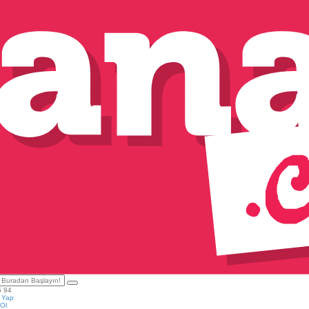
5 94
ş Yap
Ol