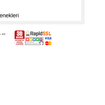
enekleri
: 4/C