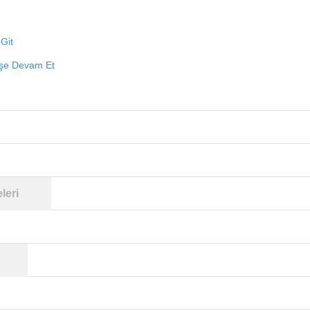
Git
işe Devam Et
leri