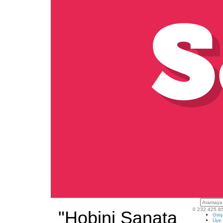
0 232 425 8
"Hobini Sanata
Giri
Üye 