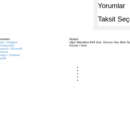
Yorumlar
Taksit Seç
zmetleri
İletişim
ade / Değişim
Uğur Mahallesi 849 Sok. Gürcan Han Blok No
özleşmeler
Konak / İzmir
aranti / Güvenlik
Ödeme
argo / Teslimat
yelik