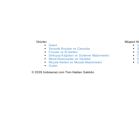
Ürünler
Müşteri Hi
Galeri
İ
Seramik Boyalar ve Çamurlar
S
Fırçalar ve El Aletleri
G
Dekupaj Kağıtları ve Süsleme Malzemeleri
Metal Aksesuarlar ve Varaklar
K
Mozaik Aletleri ve Mozaik Malzemeleri
Ü
Outlet
© 2026 hobisanat.com Tüm Hakları Saklıdır.