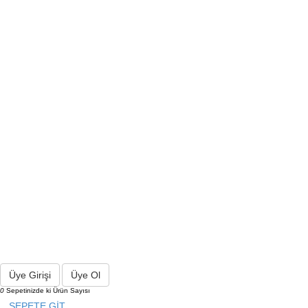
Üye Girişi
Üye Ol
0
Sepetinizde ki Ürün Sayısı
SEPETE GİT