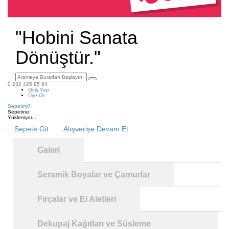
"Hobini Sanata
Dönüştür."
0 232 425 85 94
Giriş Yap
Üye Ol
Sepetim
0
Sepetiniz
Yükleniyor...
Sepete Git
Alışverişe Devam Et
Galeri
Seramik Boyalar ve Çamurlar
Fırçalar ve El Aletleri
Dekupaj Kağıtları ve Süsleme