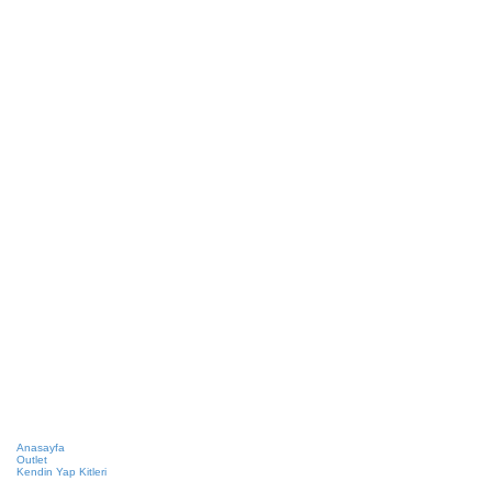
Anasayfa
Outlet
Kendin Yap Kitleri