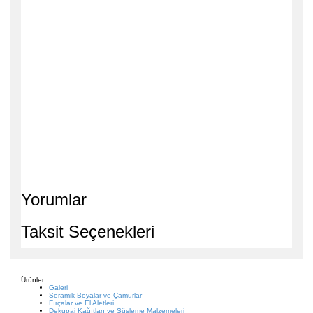
Yorumlar
Taksit Seçenekleri
Ürünler
Galeri
Seramik Boyalar ve Çamurlar
Fırçalar ve El Aletleri
Dekupaj Kağıtları ve Süsleme Malzemeleri