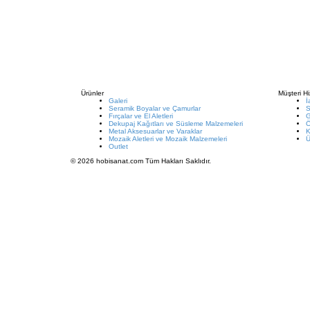
Ürünler
Müşteri Hi
Galeri
İ
Seramik Boyalar ve Çamurlar
S
Fırçalar ve El Aletleri
G
Dekupaj Kağıtları ve Süsleme Malzemeleri
Metal Aksesuarlar ve Varaklar
K
Mozaik Aletleri ve Mozaik Malzemeleri
Ü
Outlet
© 2026 hobisanat.com Tüm Hakları Saklıdır.