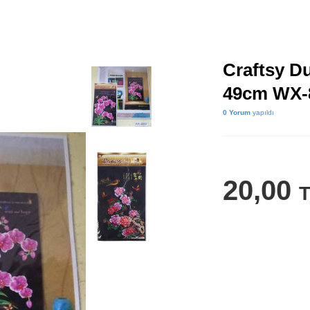
Craftsy D
49cm WX-
0 Yorum
yapıldı
20,00