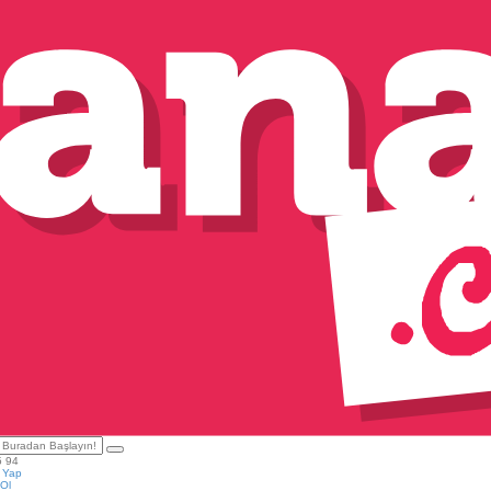
5 94
ş Yap
Ol