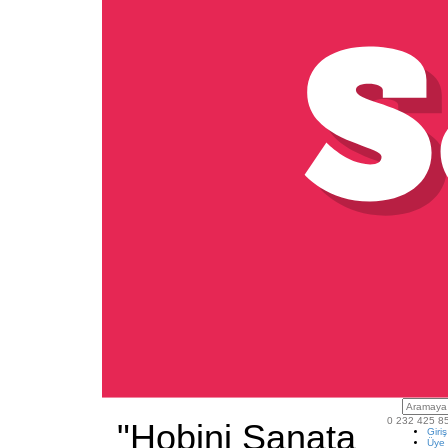
0 232 425 8
"Hobini Sanata
Giri
Üye 