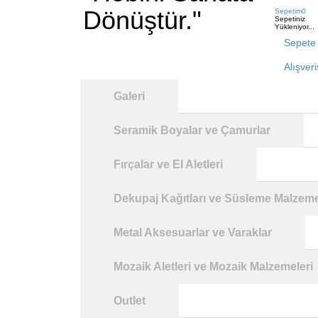
Dönüştür."
Sepetim
0
Sepetiniz
Yükleniyor...
Sepete 
Alışver
Galeri
Seramik Boyalar ve Çamurlar
Fırçalar ve El Aletleri
Dekupaj Kağıtları ve Süsleme Malzeme
Metal Aksesuarlar ve Varaklar
Mozaik Aletleri ve Mozaik Malzemeleri
Outlet