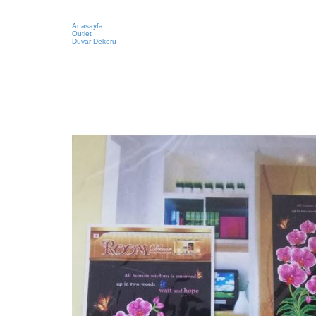
Anasayfa
Outlet
Duvar Dekoru