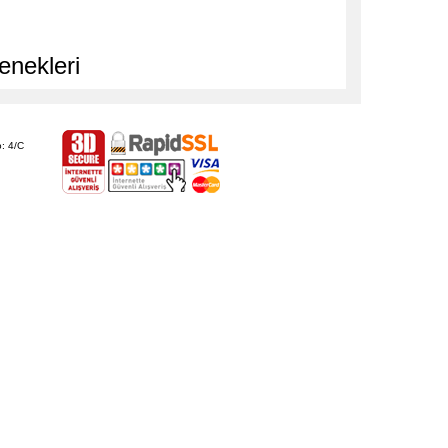
enekleri
: 4/C