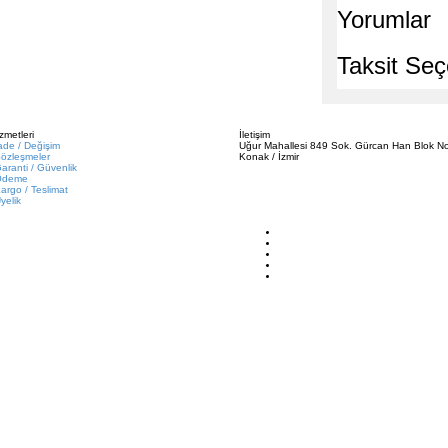
Yorumlar
Taksit Seç
zmetleri
İletişim
ade / Değişim
Uğur Mahallesi 849 Sok. Gürcan Han Blok No
özleşmeler
Konak / İzmir
aranti / Güvenlik
Ödeme
argo / Teslimat
yelik