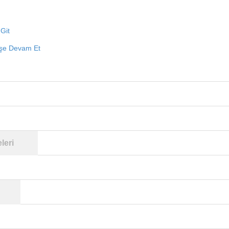
Git
işe Devam Et
leri