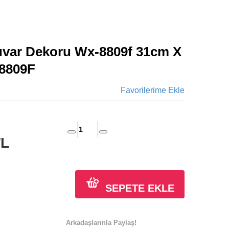
uvar Dekoru Wx-8809f 31cm X
8809F
Favorilerime Ekle
TL
SEPETE EKLE
Arkadaşlarınla Paylaş!