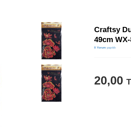
Craftsy D
49cm WX-
0 Yorum
yapıldı
20,00