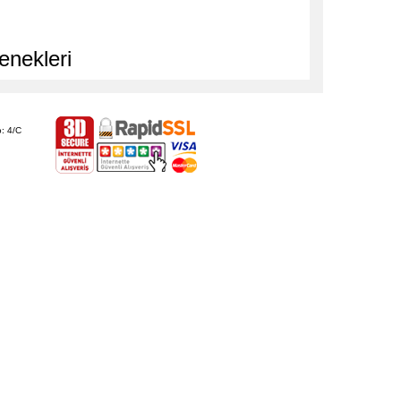
enekleri
: 4/C