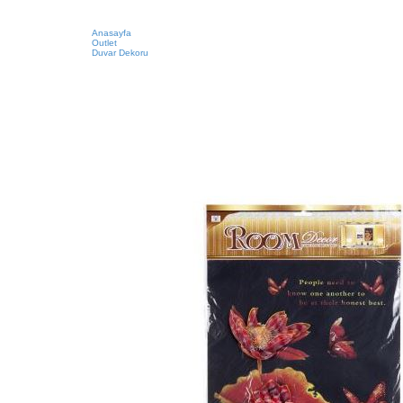
Anasayfa
Outlet
Duvar Dekoru