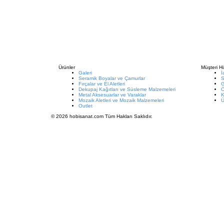
Ürünler
Müşteri Hi
Galeri
İ
Seramik Boyalar ve Çamurlar
S
Fırçalar ve El Aletleri
G
Dekupaj Kağıtları ve Süsleme Malzemeleri
Metal Aksesuarlar ve Varaklar
K
Mozaik Aletleri ve Mozaik Malzemeleri
Ü
Outlet
© 2026 hobisanat.com Tüm Hakları Saklıdır.