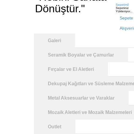
Dönüştür."
Sepetim
0
Sepetiniz
Yükleniyor...
Sepete 
Alışver
Galeri
Seramik Boyalar ve Çamurlar
Fırçalar ve El Aletleri
Dekupaj Kağıtları ve Süsleme Malzeme
Metal Aksesuarlar ve Varaklar
Mozaik Aletleri ve Mozaik Malzemeleri
Outlet