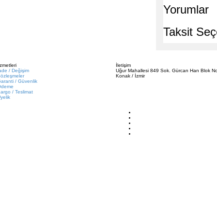
Yorumlar
Taksit Seç
zmetleri
İletişim
ade / Değişim
Uğur Mahallesi 849 Sok. Gürcan Han Blok No
özleşmeler
Konak / İzmir
aranti / Güvenlik
Ödeme
argo / Teslimat
yelik