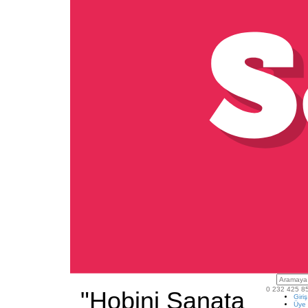
0 232 425 8
"Hobini Sanata
Giri
Üye 