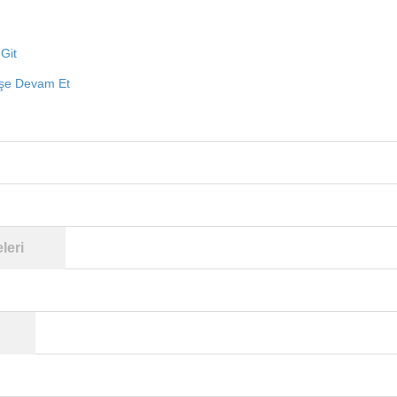
Git
işe Devam Et
leri