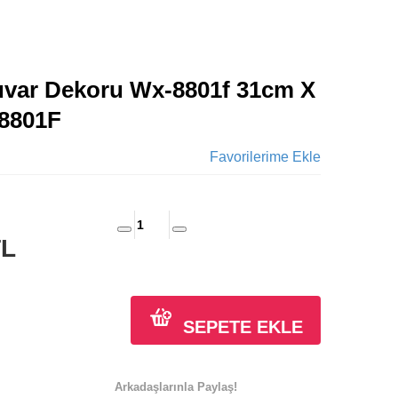
uvar Dekoru Wx-8801f 31cm X
8801F
Favorilerime Ekle
TL
SEPETE EKLE
Arkadaşlarınla Paylaş!