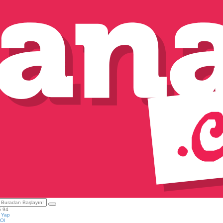
5 94
ş Yap
Ol