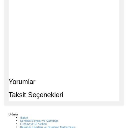
Yorumlar
Taksit Seçenekleri
Ürünler
Galeri
Seramik Boyalar ve Çamurlar
Fırçalar ve El Aletleri
Dekupaj Kağıtları ve Süsleme Malzemeleri