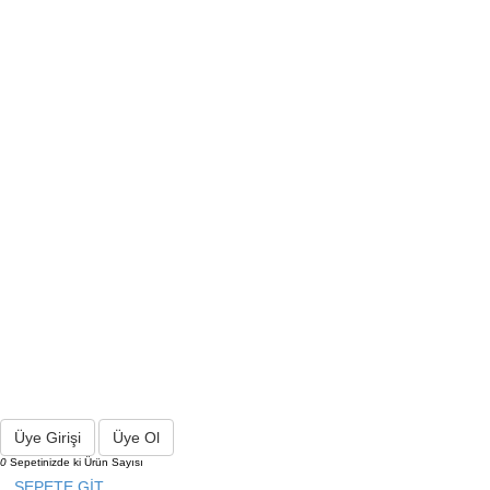
Üye Girişi
Üye Ol
0
Sepetinizde ki Ürün Sayısı
SEPETE GİT