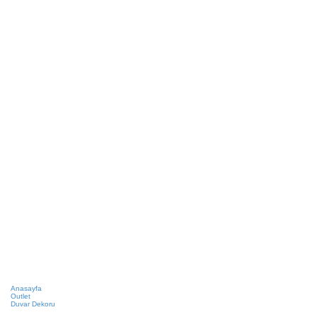
Anasayfa
Outlet
Duvar Dekoru