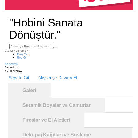
"Hobini Sanata
Dönüştür."
0 232 425 85 94
Giriş Yap
Üye Ol
Sepetim
0
Sepetiniz
Yükleniyor...
Sepete Git
Alışverişe Devam Et
Galeri
Seramik Boyalar ve Çamurlar
Fırçalar ve El Aletleri
Dekupaj Kağıtları ve Süsleme