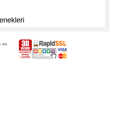
enekleri
: 4/C