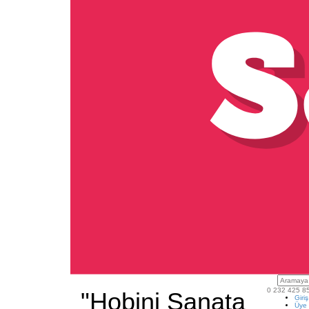
0 232 425 8
"Hobini Sanata
Giri
Üye 