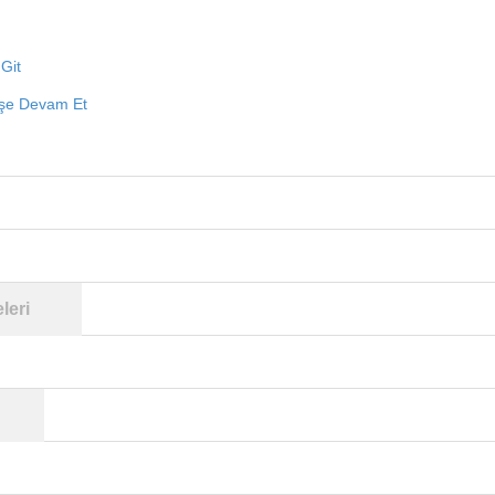
Git
işe Devam Et
leri