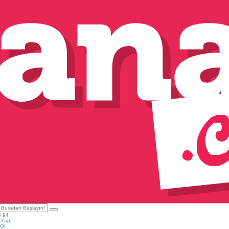
5 94
ş Yap
Ol