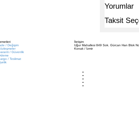
Yorumlar
Taksit Seç
zmetleri
İletişim
ade / Değişim
Uğur Mahallesi 849 Sok. Gürcan Han Blok No
özleşmeler
Konak / İzmir
aranti / Güvenlik
Ödeme
argo / Teslimat
yelik