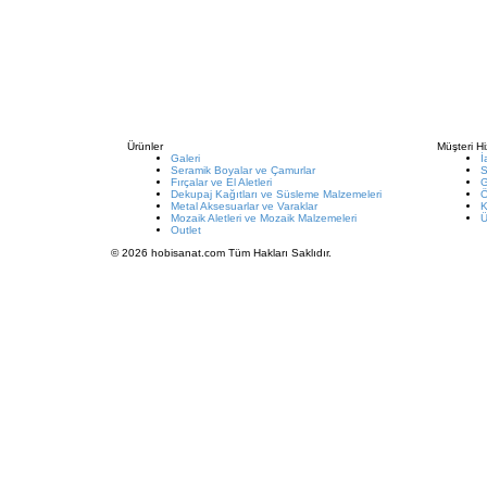
Ürünler
Müşteri Hi
Galeri
İ
Seramik Boyalar ve Çamurlar
S
Fırçalar ve El Aletleri
G
Dekupaj Kağıtları ve Süsleme Malzemeleri
Metal Aksesuarlar ve Varaklar
K
Mozaik Aletleri ve Mozaik Malzemeleri
Ü
Outlet
© 2026 hobisanat.com Tüm Hakları Saklıdır.