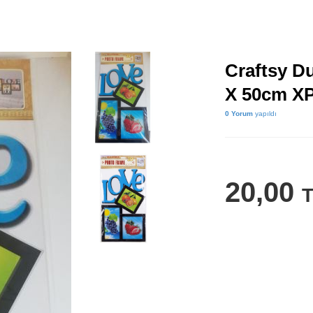
Craftsy D
X 50cm XP
0 Yorum
yapıldı
20,00