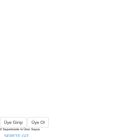
Üye Girişi
Üye Ol
0
Sepetinizde ki Ürün Sayısı
SEPETE GİT