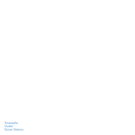
Anasayfa
Outlet
Duvar Dekoru