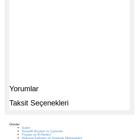
Yorumlar
Taksit Seçenekleri
Ürünler
Galeri
Seramik Boyalar ve Çamurlar
Fırçalar ve El Aletleri
Dekupaj Kağıtları ve Süsleme Malzemeleri