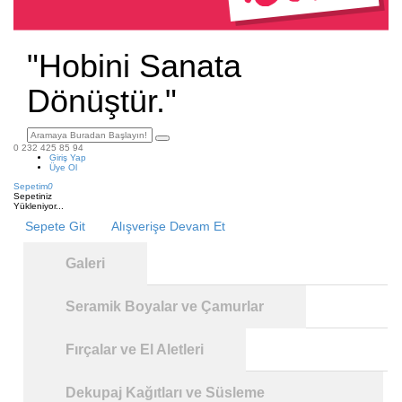
"Hobini Sanata
Dönüştür."
0 232 425 85 94
Giriş Yap
Üye Ol
Sepetim
0
Sepetiniz
Yükleniyor...
Sepete Git
Alışverişe Devam Et
Galeri
Seramik Boyalar ve Çamurlar
Fırçalar ve El Aletleri
Dekupaj Kağıtları ve Süsleme