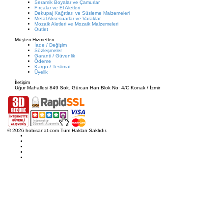
Seramik Boyalar ve Çamurlar
Fırçalar ve El Aletleri
Dekupaj Kağıtları ve Süsleme Malzemeleri
Metal Aksesuarlar ve Varaklar
Mozaik Aletleri ve Mozaik Malzemeleri
Outlet
Müşteri Hizmetleri
İade / Değişim
Sözleşmeler
Garanti / Güvenlik
Ödeme
Kargo / Teslimat
Üyelik
İletişim
Uğur Mahallesi 849 Sok. Gürcan Han Blok No: 4/C Konak / İzmir
© 2026 hobisanat.com Tüm Hakları Saklıdır.