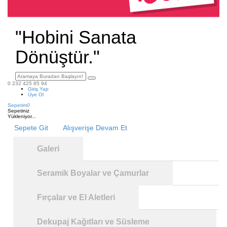
"Hobini Sanata
Dönüştür."
0 232 425 85 94
Giriş Yap
Üye Ol
Sepetim
0
Sepetiniz
Yükleniyor...
Sepete Git
Alışverişe Devam Et
Galeri
Seramik Boyalar ve Çamurlar
Fırçalar ve El Aletleri
Dekupaj Kağıtları ve Süsleme