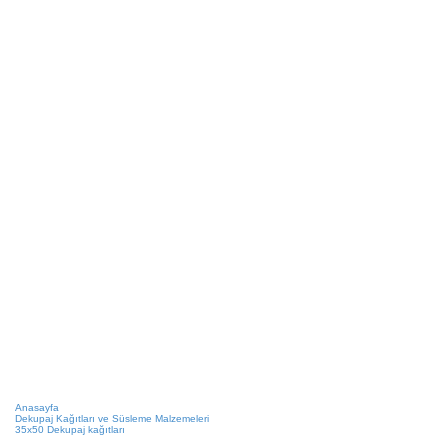
Anasayfa
Dekupaj Kağıtları ve Süsleme Malzemeleri
35x50 Dekupaj kağıtları