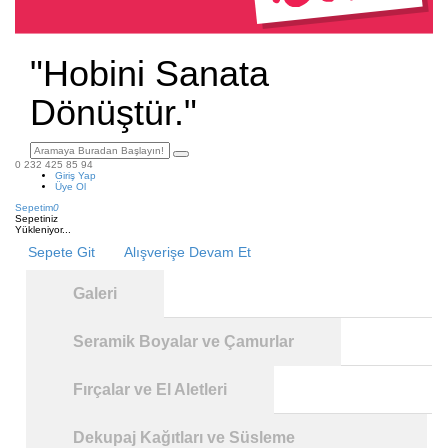
"Hobini Sanata
Dönüştür."
0 232 425 85 94
Giriş Yap
Üye Ol
Sepetim
0
Sepetiniz
Yükleniyor...
Sepete Git
Alışverişe Devam Et
Galeri
Seramik Boyalar ve Çamurlar
Fırçalar ve El Aletleri
Dekupaj Kağıtları ve Süsleme