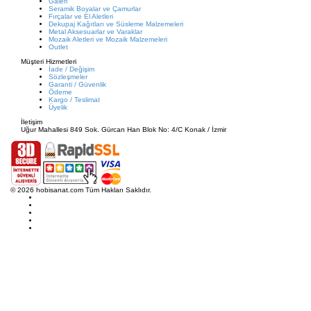
Galeri
Seramik Boyalar ve Çamurlar
Fırçalar ve El Aletleri
Dekupaj Kağıtları ve Süsleme Malzemeleri
Metal Aksesuarlar ve Varaklar
Mozaik Aletleri ve Mozaik Malzemeleri
Outlet
Müşteri Hizmetleri
İade / Değişim
Sözleşmeler
Garanti / Güvenlik
Ödeme
Kargo / Teslimat
Üyelik
İletişim
Uğur Mahallesi 849 Sok. Gürcan Han Blok No: 4/C Konak / İzmir
© 2026 hobisanat.com Tüm Hakları Saklıdır.