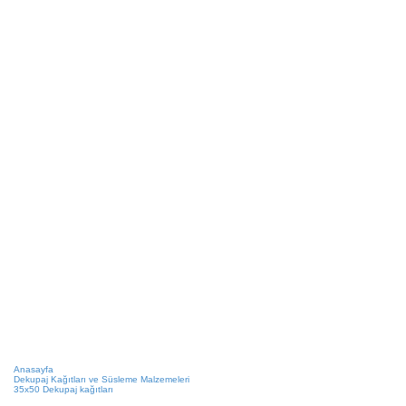
Anasayfa
Dekupaj Kağıtları ve Süsleme Malzemeleri
35x50 Dekupaj kağıtları