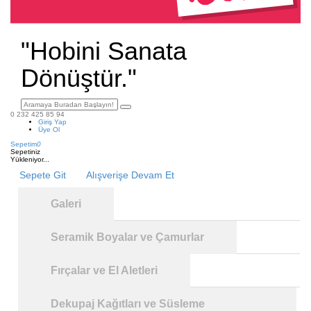
"Hobini Sanata
Dönüştür."
0 232 425 85 94
Giriş Yap
Üye Ol
Sepetim
0
Sepetiniz
Yükleniyor...
Sepete Git
Alışverişe Devam Et
Galeri
Seramik Boyalar ve Çamurlar
Fırçalar ve El Aletleri
Dekupaj Kağıtları ve Süsleme