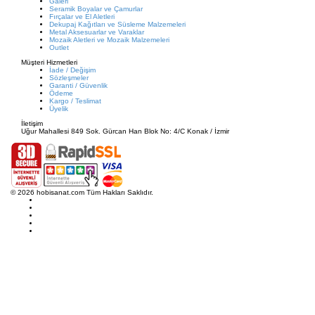
Galeri
Seramik Boyalar ve Çamurlar
Fırçalar ve El Aletleri
Dekupaj Kağıtları ve Süsleme Malzemeleri
Metal Aksesuarlar ve Varaklar
Mozaik Aletleri ve Mozaik Malzemeleri
Outlet
Müşteri Hizmetleri
İade / Değişim
Sözleşmeler
Garanti / Güvenlik
Ödeme
Kargo / Teslimat
Üyelik
İletişim
Uğur Mahallesi 849 Sok. Gürcan Han Blok No: 4/C Konak / İzmir
© 2026 hobisanat.com Tüm Hakları Saklıdır.