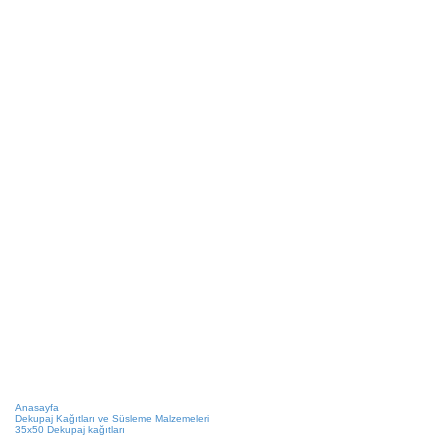
Anasayfa
Dekupaj Kağıtları ve Süsleme Malzemeleri
35x50 Dekupaj kağıtları