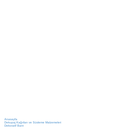
Anasayfa
Dekupaj Kağıtları ve Süsleme Malzemeleri
Dekoratif Bant