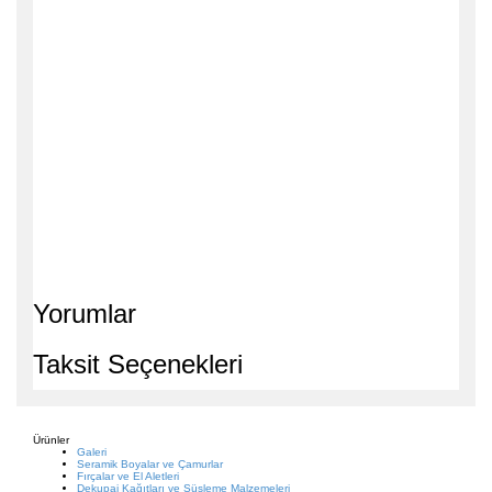
Yorumlar
Taksit Seçenekleri
Ürünler
Galeri
Seramik Boyalar ve Çamurlar
Fırçalar ve El Aletleri
Dekupaj Kağıtları ve Süsleme Malzemeleri