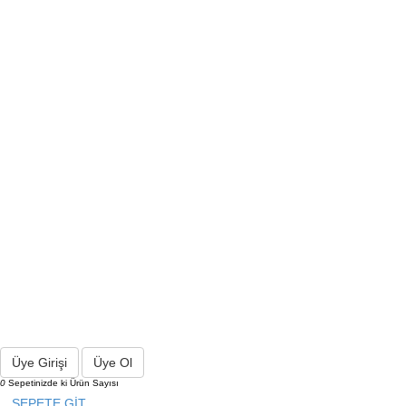
Üye Girişi
Üye Ol
0
Sepetinizde ki Ürün Sayısı
SEPETE GİT