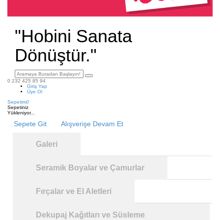
"Hobini Sanata
Dönüştür."
0 232 425 85 94
Giriş Yap
Üye Ol
Sepetim
0
Sepetiniz
Yükleniyor...
Sepete Git
Alışverişe Devam Et
Galeri
Seramik Boyalar ve Çamurlar
Fırçalar ve El Aletleri
Dekupaj Kağıtları ve Süsleme