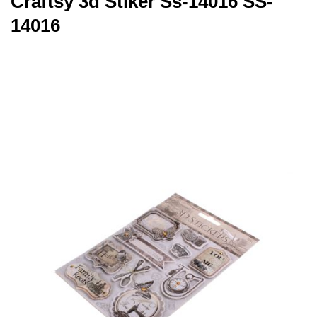
Craftsy 3d Stıker Ss-14016 SS-
14016