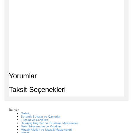
Yorumlar
Taksit Seçenekleri
Ürünler
Galeri
Seramik Boyalar ve Çamurlar
Fırçalar ve El Aletleri
Dekupaj Kağıtları ve Süsleme Malzemeleri
Metal Aksesuarlar ve Varaklar
Mozaik Aletleri ve Mozaik Malzemeleri
Outlet