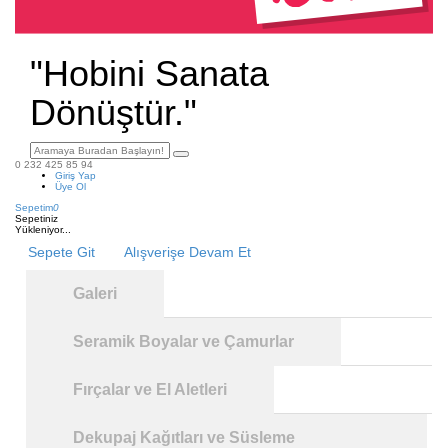
"Hobini Sanata
Dönüştür."
0 232 425 85 94
Giriş Yap
Üye Ol
Sepetim
0
Sepetiniz
Yükleniyor...
Sepete Git
Alışverişe Devam Et
Galeri
Seramik Boyalar ve Çamurlar
Fırçalar ve El Aletleri
Dekupaj Kağıtları ve Süsleme