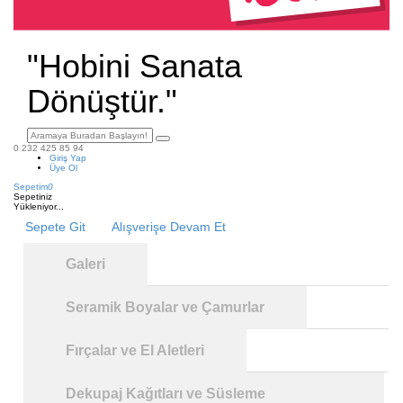
"Hobini Sanata
Dönüştür."
0 232 425 85 94
Giriş Yap
Üye Ol
Sepetim
0
Sepetiniz
Yükleniyor...
Sepete Git
Alışverişe Devam Et
Galeri
Seramik Boyalar ve Çamurlar
Fırçalar ve El Aletleri
Dekupaj Kağıtları ve Süsleme