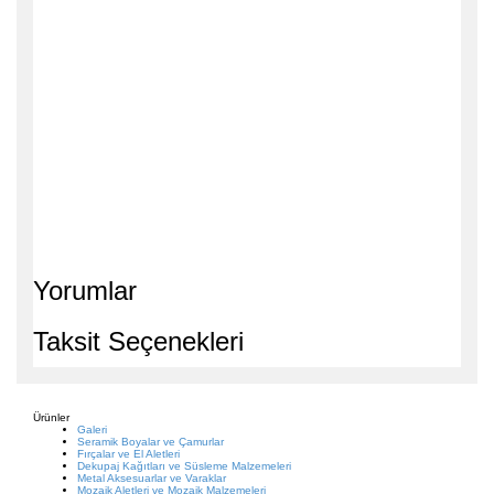
Yorumlar
Taksit Seçenekleri
Ürünler
Galeri
Seramik Boyalar ve Çamurlar
Fırçalar ve El Aletleri
Dekupaj Kağıtları ve Süsleme Malzemeleri
Metal Aksesuarlar ve Varaklar
Mozaik Aletleri ve Mozaik Malzemeleri