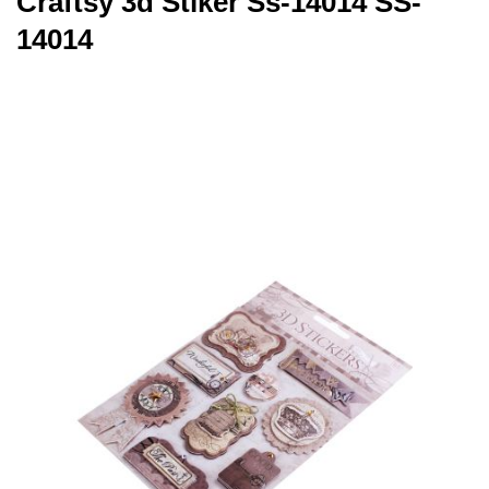
Craftsy 3d Stıker Ss-14014 SS-
14014