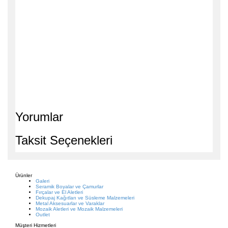
Yorumlar
Taksit Seçenekleri
Ürünler
Galeri
Seramik Boyalar ve Çamurlar
Fırçalar ve El Aletleri
Dekupaj Kağıtları ve Süsleme Malzemeleri
Metal Aksesuarlar ve Varaklar
Mozaik Aletleri ve Mozaik Malzemeleri
Outlet
Müşteri Hizmetleri