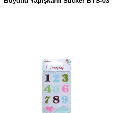
Boyutlu Yapışkanlı Stıcker BYS-03