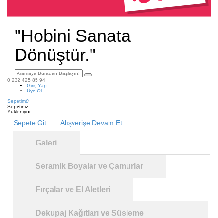
"Hobini Sanata
Dönüştür."
0 232 425 85 94
Giriş Yap
Üye Ol
Sepetim
0
Sepetiniz
Yükleniyor...
Sepete Git
Alışverişe Devam Et
Galeri
Seramik Boyalar ve Çamurlar
Fırçalar ve El Aletleri
Dekupaj Kağıtları ve Süsleme