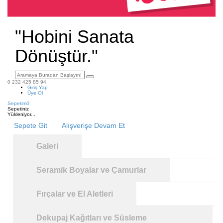
"Hobini Sanata
Dönüştür."
0 232 425 85 94
Giriş Yap
Üye Ol
Sepetim
0
Sepetiniz
Yükleniyor...
Sepete Git
Alışverişe Devam Et
Galeri
Seramik Boyalar ve Çamurlar
Fırçalar ve El Aletleri
Dekupaj Kağıtları ve Süsleme