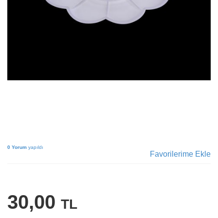
0 Yorum
yapıldı
Favorilerime Ekle
30,00
TL