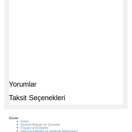
Yorumlar
Taksit Seçenekleri
Ürünler
Galeri
Seramik Boyalar ve Çamurlar
Fırçalar ve El Aletleri
Dekupaj Kağıtları ve Süsleme Malzemeleri