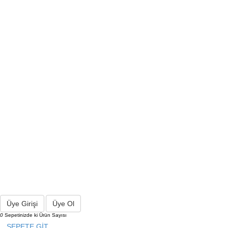
Üye Girişi
Üye Ol
0
Sepetinizde ki Ürün Sayısı
SEPETE GİT