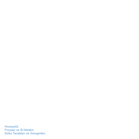
Anasayfa
Fırçalar ve El Aletleri
Doku Tarakları ve Süngerleri