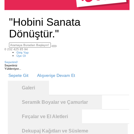
"Hobini Sanata
Dönüştür."
0 232 425 85 94
Giriş Yap
Üye Ol
Sepetim
0
Sepetiniz
Yükleniyor...
Sepete Git
Alışverişe Devam Et
Galeri
Seramik Boyalar ve Çamurlar
Fırçalar ve El Aletleri
Dekupaj Kağıtları ve Süsleme