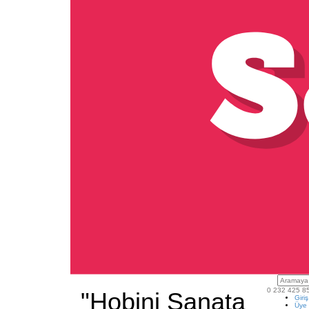
0 232 425 8
"Hobini Sanata
Giri
Üye 