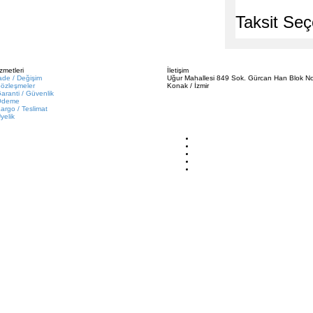
Taksit Seç
zmetleri
İletişim
ade / Değişim
Uğur Mahallesi 849 Sok. Gürcan Han Blok No
özleşmeler
Konak / İzmir
aranti / Güvenlik
Ödeme
argo / Teslimat
yelik