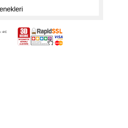
enekleri
: 4/C