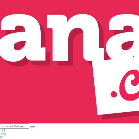
5 94
ş Yap
Ol