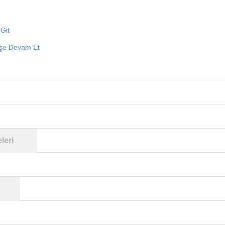
Git
işe Devam Et
leri