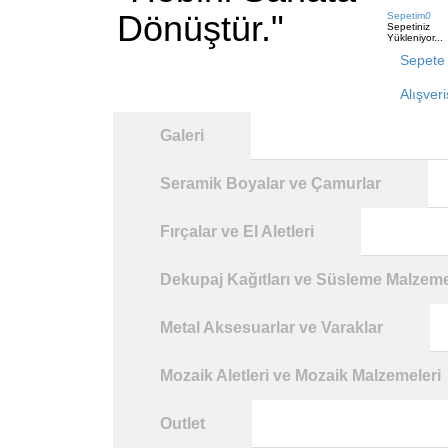
Dönüştür."
Sepetim
0
Sepetiniz
Yükleniyor...
Sepete 
Alışver
Galeri
Seramik Boyalar ve Çamurlar
Fırçalar ve El Aletleri
Dekupaj Kağıtları ve Süsleme Malzeme
Metal Aksesuarlar ve Varaklar
Mozaik Aletleri ve Mozaik Malzemeleri
Outlet