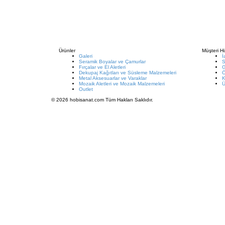
Ürünler
Müşteri Hi
Galeri
İ
Seramik Boyalar ve Çamurlar
S
Fırçalar ve El Aletleri
G
Dekupaj Kağıtları ve Süsleme Malzemeleri
Metal Aksesuarlar ve Varaklar
K
Mozaik Aletleri ve Mozaik Malzemeleri
Ü
Outlet
© 2026 hobisanat.com Tüm Hakları Saklıdır.