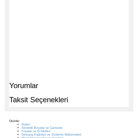
Yorumlar
Taksit Seçenekleri
Ürünler
Galeri
Seramik Boyalar ve Çamurlar
Fırçalar ve El Aletleri
Dekupaj Kağıtları ve Süsleme Malzemeleri
Metal Aksesuarlar ve Varaklar