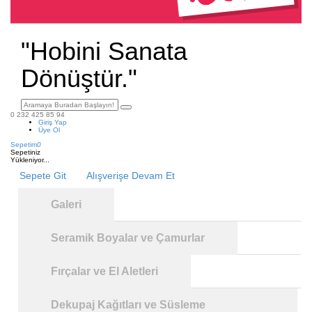
"Hobini Sanata
Dönüştür."
0 232 425 85 94
Giriş Yap
Üye Ol
Sepetim
0
Sepetiniz
Yükleniyor...
Sepete Git
Alışverişe Devam Et
Galeri
Seramik Boyalar ve Çamurlar
Fırçalar ve El Aletleri
Dekupaj Kağıtları ve Süsleme