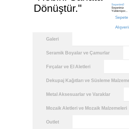
Dönüştür."
Sepetim
0
Sepetiniz
Yükleniyor...
Sepete 
Alışver
Galeri
Seramik Boyalar ve Çamurlar
Fırçalar ve El Aletleri
Dekupaj Kağıtları ve Süsleme Malzeme
Metal Aksesuarlar ve Varaklar
Mozaik Aletleri ve Mozaik Malzemeleri
Outlet