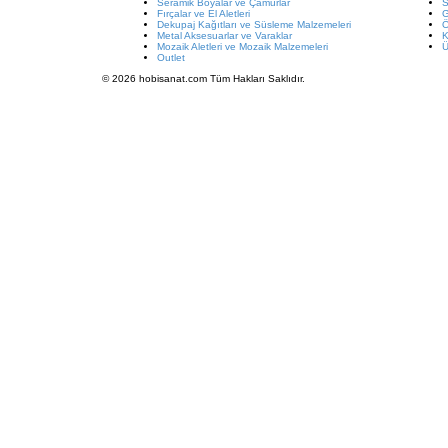
Seramik Boyalar ve Çamurlar
S
Fırçalar ve El Aletleri
G
Dekupaj Kağıtları ve Süsleme Malzemeleri
Metal Aksesuarlar ve Varaklar
K
Mozaik Aletleri ve Mozaik Malzemeleri
Ü
Outlet
© 2026 hobisanat.com Tüm Hakları Saklıdır.