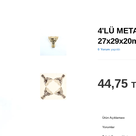
4'LÜ MET
27x29x20
0 Yorum
yapıldı
44,75
Ürün Açıklaması
Yorumlar