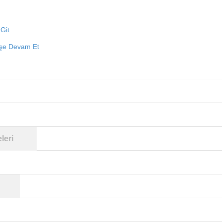
Git
işe Devam Et
leri