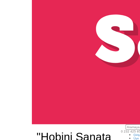
0 232 425 8
"Hobini Sanata
Giri
Üye 