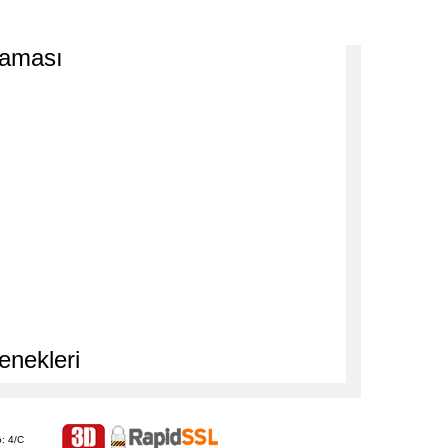
laması
enekleri
: 4/C