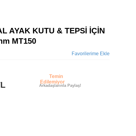
AL AYAK KUTU & TEPSİ İÇİN
mm MT150
Favorilerime Ekle
Temin
Edilemiyor
TL
Arkadaşlarınla Paylaş!