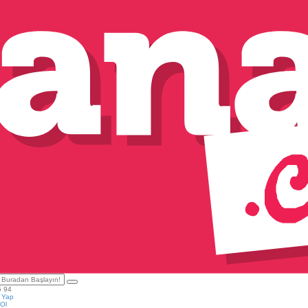
5 94
ş Yap
Ol