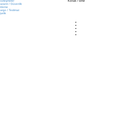
özleşmeler
Konak / İzmir
aranti / Güvenlik
Ödeme
argo / Teslimat
yelik