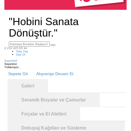
"Hobini Sanata
Dönüştür."
0 232 425 85 94
Giriş Yap
Üye Ol
Sepetim
0
Sepetiniz
Yükleniyor...
Sepete Git
Alışverişe Devam Et
Galeri
Seramik Boyalar ve Çamurlar
Fırçalar ve El Aletleri
Dekupaj Kağıtları ve Süsleme