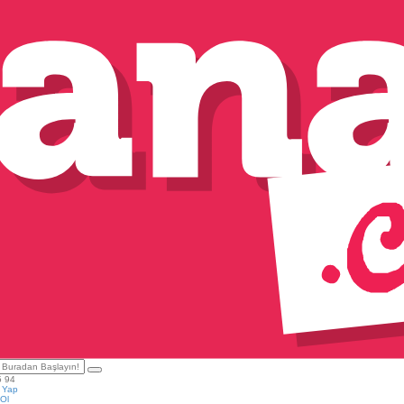
5 94
ş Yap
Ol