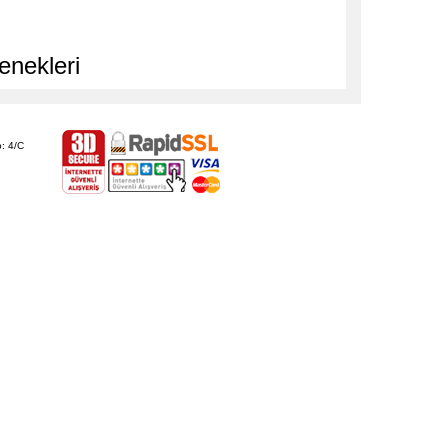
enekleri
: 4/C