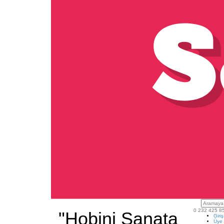
0 232 425 8
"Hobini Sanata
Giri
Üye 