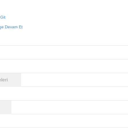
Git
işe Devam Et
leri